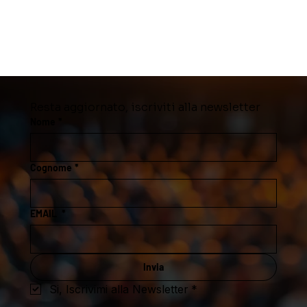
nel lasciarla 
esperienza 
lavorare 
intensa che 
attorno al mio 
altrimenti mi 
spazio fisico 
avrebbe 
ed energetico. 
segnato, 
Lei è stata 
nella 
capace molto 
serenità e 
velocemente 
Resta aggiornato, iscriviti alla newsletter
pace di 
ad ottenere 
vedere 
Nome
*
intuizioni 
questo 
dentro i miei 
passaggio in 
schemi 
modo 
Cognome
*
energetici del 
completame
momento 
nte nuovo, e 
presente, e 
sentirmi 
EMAIL
*
collegarli 
bene, sentire 
attraverso la 
che ho 
nostra 
vissuto 
conversazion
qualcosa di 
Invia
e a 
importante 
esperienze sia 
che mi ha 
Si, Iscrivimi alla Newsletter
*
passate che 
reso più 