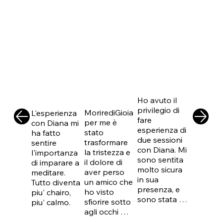
Guarda Le Altre Recensioni su TrustPilot
Nicole Schad
Daniela
Agostino
Zenobi
Ferraro
Ho avuto il 
privilegio di 
MorirediGioia 
L'esperienza 
fare 
per me è 
con Diana mi 
esperienza di 
stato 
ha fatto 
due sessioni 
trasformare 
sentire 
con Diana. Mi 
la tristezza e 
l'importanza 
sono sentita 
il dolore di 
di imparare a 
molto sicura 
aver perso 
meditare. 
in sua 
un amico che 
Tutto diventa 
presenza, e 
ho visto 
piu' chairo, 
sono stata 
sfiorire sotto 
piu' calmo.
immediatame
agli occhi per 
nte a mio agio 
malattia, 