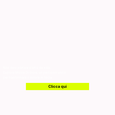
Non devi portare il lutto da solo.
Esplora Morire Di Gioia, un percorso unico
per trasformare il dolore in forza.
Clicca qui