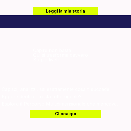
Leggi la mia storia
Capire non basta
Qui si trasforma davvero
Su più livelli
Capisci, analizzi, sai esattamente cosa ti succede.
Eppure dentro… resta tutto uguale?
Esplora il Percorso Multidimensionale che mancava.
Clicca qui